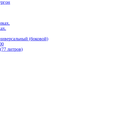
ургон
иках.
ах.
ниверсальный (боковой)
00
77 литров)