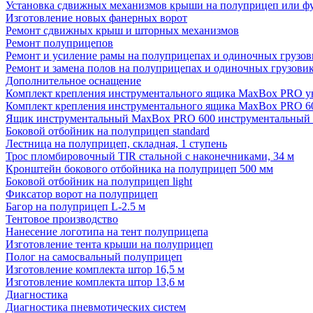
Установка сдвижных механизмов крыши на полуприцеп или ф
Изготовление новых фанерных ворот
Ремонт сдвижных крыш и шторных механизмов
Ремонт полуприцепов
Ремонт и усиление рамы на полуприцепах и одиночных грузов
Ремонт и замена полов на полуприцепах и одиночных грузовик
Дополнительное оснащение
Комплект крепления инструментального ящика MaxBox PRO у
Комплект крепления инструментального ящика MaxBox PRO 6
Ящик инструментальный MaxBox PRO 600 инструментальный (
Боковой отбойник на полуприцеп standard
Лестница на полуприцеп, складная, 1 ступень
Трос пломбировочный TIR стальной с наконечниками, 34 м
Кронштейн бокового отбойника на полуприцеп 500 мм
Боковой отбойник на полуприцеп light
Фиксатор ворот на полуприцеп
Багор на полуприцеп L-2.5 м
Тентовое производство
Нанесение логотипа на тент полуприцепа
Изготовление тента крыши на полуприцеп
Полог на самосвальный полуприцеп
Изготовление комплекта штор 16,5 м
Изготовление комплекта штор 13,6 м
Диагностика
Диагностика пневмотических систем