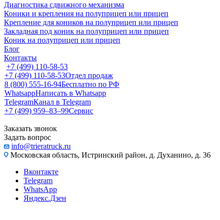
Диагностика сдвижного механизма
Коники и крепления на полуприцеп или прицеп
Крепление для коников на полуприцеп или прицеп
Закладная под коник на полуприцеп или прицеп
Коник на полуприцеп или прицеп
Блог
Контакты
+7 (499) 110-58-53
+7 (499) 110-58-53
Отдел продаж
8 (800) 555-16-94
Бесплатно по РФ
Whatsapp
Написать в Whatsapp
Telegram
Канал в Telegram
+7 (499) 959‒83‒99
Сервис
Заказать звонок
Задать вопрос
info@trieratruck.ru
Московская область, Истринский район, д. Духанино, д. 36
Вконтакте
Telegram
WhatsApp
Яндекс.Дзен