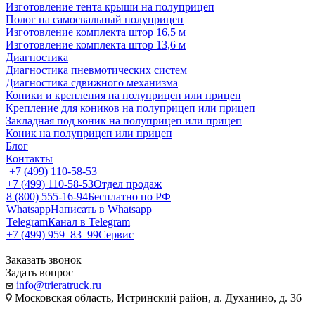
Изготовление тента крыши на полуприцеп
Полог на самосвальный полуприцеп
Изготовление комплекта штор 16,5 м
Изготовление комплекта штор 13,6 м
Диагностика
Диагностика пневмотических систем
Диагностика сдвижного механизма
Коники и крепления на полуприцеп или прицеп
Крепление для коников на полуприцеп или прицеп
Закладная под коник на полуприцеп или прицеп
Коник на полуприцеп или прицеп
Блог
Контакты
+7 (499) 110-58-53
+7 (499) 110-58-53
Отдел продаж
8 (800) 555-16-94
Бесплатно по РФ
Whatsapp
Написать в Whatsapp
Telegram
Канал в Telegram
+7 (499) 959‒83‒99
Сервис
Заказать звонок
Задать вопрос
info@trieratruck.ru
Московская область, Истринский район, д. Духанино, д. 36