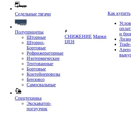
Как купить
Седельные тягачи
Услов
опла
Полуприцепы
и бро
СНИЖЕНИЕ
Марки
Шторные
Лизи
ЦЕН
Шторно-
Trade-
Бортовые
Аренд
Рефрижераторные
выку
Изотермические
Тентованные
Бортовые
Контейнеровозы
Бензовоз
Самосвальные
Спецтехника
Экскаватор-
погрузчик