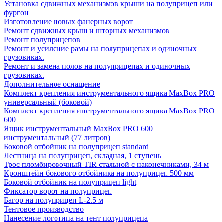
Установка сдвижных механизмов крыши на полуприцеп или
фургон
Изготовление новых фанерных ворот
Ремонт сдвижных крыш и шторных механизмов
Ремонт полуприцепов
Ремонт и усиление рамы на полуприцепах и одиночных
грузовиках.
Ремонт и замена полов на полуприцепах и одиночных
грузовиках.
Дополнительное оснащение
Комплект крепления инструментального ящика MaxBox PRO
универсальный (боковой)
Комплект крепления инструментального ящика MaxBox PRO
600
Ящик инструментальный MaxBox PRO 600
инструментальный (77 литров)
Боковой отбойник на полуприцеп standard
Лестница на полуприцеп, складная, 1 ступень
Трос пломбировочный TIR стальной с наконечниками, 34 м
Кронштейн бокового отбойника на полуприцеп 500 мм
Боковой отбойник на полуприцеп light
Фиксатор ворот на полуприцеп
Багор на полуприцеп L-2.5 м
Тентовое производство
Нанесение логотипа на тент полуприцепа