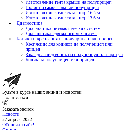
Изготовление тента крыши на полуприцеп
Полог на самосвальный полуприцеп
Изготовление комплекта штор 16,5 м
Изготовление комплекта штор 13,6 м
Диагностика
Диагностика пневмотических систем
Диагностика сдвижного механизма
Коники и крепления на полуприцеп или прицеп
Крепление для коников на полуприцеп или
прицеп
Закладная под коник на полуприцеп или прицеп
Коник на полуприцеп или прицеп
Будьте в курсе наших акций и новостей
Подписаться
Заказать звонок
Новости
27 апреля 2022
Обновили сайт!
Статьи