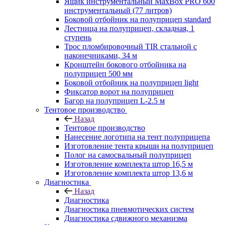
Ящик инструментальный MaxBox PRO 600
инструментальный (77 литров)
Боковой отбойник на полуприцеп standard
Лестница на полуприцеп, складная, 1
ступень
Трос пломбировочный TIR стальной с
наконечниками, 34 м
Кронштейн бокового отбойника на
полуприцеп 500 мм
Боковой отбойник на полуприцеп light
Фиксатор ворот на полуприцеп
Багор на полуприцеп L-2.5 м
Тентовое производство
Назад
Тентовое производство
Нанесение логотипа на тент полуприцепа
Изготовление тента крыши на полуприцеп
Полог на самосвальный полуприцеп
Изготовление комплекта штор 16,5 м
Изготовление комплекта штор 13,6 м
Диагностика
Назад
Диагностика
Диагностика пневмотических систем
Диагностика сдвижного механизма