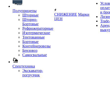
Услов
опла
Полуприцепы
и бро
СНИЖЕНИЕ
Марки
Шторные
Лизи
ЦЕН
Шторно-
Trade-
Бортовые
Аренд
Рефрижераторные
выку
Изотермические
Тентованные
Бортовые
Контейнеровозы
Бензовоз
Самосвальные
Спецтехника
Экскаватор-
погрузчик