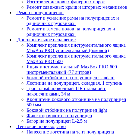
Изготовление новых фанерных ворот
Ремонт сдвижных крыш и шторных механизмов
Ремонт полуприцепов
Ремонт и усиление рамы на полуприцепах и
одиночных грузовиках.
Ремонт и замена полов на полуприцепах и
одиночных грузовиках.
Дополнительное оснащение
Комплект крепления инструментального ящика
MaxBox PRO универсальный (боковой)
Комплект крепления инструментального ящика
MaxBox PRO 600
Ящик инструментальный MaxBox PRO 600
инструментальный (77 литров)
Боковой отбойник на полуприцеп standard
Лестница на полуприцеп, складная, 1 ступень
Трос пломбировочный TIR стальной с
наконечниками, 34 м
Кронштейн бокового отбойника на полуприцеп
500 мм
Боковой отбойник на полуприцеп light
Фиксатор ворот на полуприцеп
Багор на полуприцеп L-2.5 м
Тентовое производство
Нанесение логотипа на тент полуприцепа