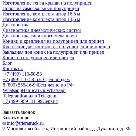
Изготовление тента крыши на полуприцеп
Полог на самосвальный полуприцеп
Изготовление комплекта штор 16,5 м
Изготовление комплекта штор 13,6 м
Диагностика
Диагностика пневмотических систем
Диагностика сдвижного механизма
Коники и крепления на полуприцеп или прицеп
Крепление для коников на полуприцеп или прицеп
Закладная под коник на полуприцеп или прицеп
Коник на полуприцеп или прицеп
Блог
Контакты
+7 (499) 110-58-53
+7 (499) 110-58-53
Отдел продаж
8 (800) 555-16-94
Бесплатно по РФ
Whatsapp
Написать в Whatsapp
Telegram
Канал в Telegram
+7 (499) 959‒83‒99
Сервис
Заказать звонок
Задать вопрос
info@trieratruck.ru
Московская область, Истринский район, д. Духанино, д. 36