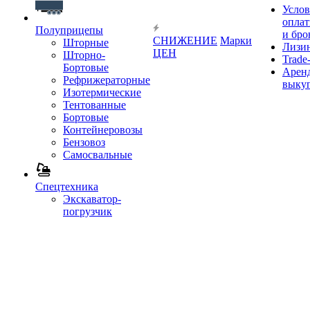
Услов
опла
Полуприцепы
и бро
СНИЖЕНИЕ
Марки
Шторные
Лизи
ЦЕН
Шторно-
Trade-
Бортовые
Аренд
Рефрижераторные
выку
Изотермические
Тентованные
Бортовые
Контейнеровозы
Бензовоз
Самосвальные
Спецтехника
Экскаватор-
погрузчик