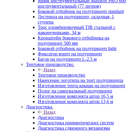
Ящик инструментальный MaxBox PRO 600
инструментальный (77 литров)
Боковой отбойник на полуприцеп standard
Лестница на полуприцеп, складная, 1
ступень
Трос пломбировочный TIR стальной с
наконечниками, 34 м
Кронштейн бокового отбойника на
полуприцеп 500 мм
Боковой отбойник на полуприцеп light
Фиксатор ворот на полуприцеп
Багор на полуприцеп L-2.5 м
Тентовое производство
Назад
Тентовое производство
Нанесение логотипа на тент полуприцепа
Изготовление тента крыши на полуприцеп
Полог на самосвальный полуприцеп
Изготовление комплекта штор 16,5 м
Изготовление комплекта штор 13,6 м
Диагностика
Назад
Диагностика
Диагностика пневмотических систем
Диагностика сдвижного механизма