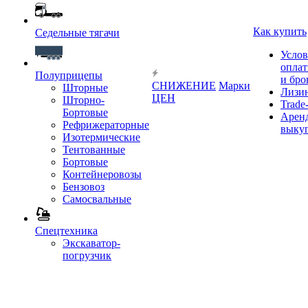
Как купить
Седельные тягачи
Услов
опла
Полуприцепы
и бро
СНИЖЕНИЕ
Марки
Шторные
Лизи
ЦЕН
Шторно-
Trade-
Бортовые
Аренд
Рефрижераторные
выку
Изотермические
Тентованные
Бортовые
Контейнеровозы
Бензовоз
Самосвальные
Спецтехника
Экскаватор-
погрузчик