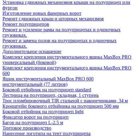
Установка сдвижных механизмов крыши на полуприцеп или
фургон
Изготовление новых фанерных ворот
Ремонт сдвижных крыш и шторных механизмов
Ремонт полуприцепов
Ремонт и усиление рамы на полуприцепах и одиночных
грузовиках.
Ремонт и замена полов на полуприцепах и одиночных
грузовиках.
Дополнительное оснащение
Комплект крепления инструментального ящика MaxBox PRO
универсальный (боковой)
Комплект крепления инструментального ящика MaxBox PRO
600
Ящик инструментальный MaxBox PRO 600
инструментальный (77 литров)
Боковой отбойник на полуприцеп standard
Лестница на полуприцеп, складная, 1 ступень
Трос пломбировочный TIR стальной с наконечниками, 34 м
Кронштейн бокового отбойника на полуприцеп 500 мм
Боковой отбойник на полуприцеп light
Фиксатор ворот на полуприцеп
Багор на полуприцеп L-2.5 м
Тентовое производство
Нанесение логотипа на тент полуприцепа