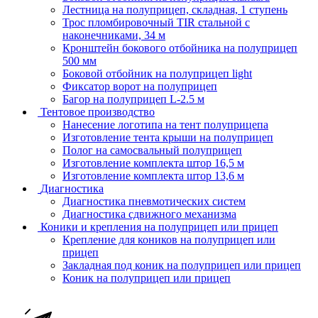
Лестница на полуприцеп, складная, 1 ступень
Трос пломбировочный TIR стальной с
наконечниками, 34 м
Кронштейн бокового отбойника на полуприцеп
500 мм
Боковой отбойник на полуприцеп light
Фиксатор ворот на полуприцеп
Багор на полуприцеп L-2.5 м
Тентовое производство
Нанесение логотипа на тент полуприцепа
Изготовление тента крыши на полуприцеп
Полог на самосвальный полуприцеп
Изготовление комплекта штор 16,5 м
Изготовление комплекта штор 13,6 м
Диагностика
Диагностика пневмотических систем
Диагностика сдвижного механизма
Коники и крепления на полуприцеп или прицеп
Крепление для коников на полуприцеп или
прицеп
Закладная под коник на полуприцеп или прицеп
Коник на полуприцеп или прицеп