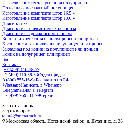
Изготовление тента крыши на полуприцеп
Полог на самосвальный полуприцеп
Изготовление комплекта штор 16,5 м
Изготовление комплекта штор 13,6 м
Диагностика
Диагностика пневмотических систем
Диагностика сдвижного механизма
Коники и крепления на полуприцеп или прицеп
Крепление для коников на полуприцеп или прицеп
Закладная под коник на полуприцеп или прицеп
Коник на полуприцеп или прицеп
Блог
Контакты
+7 (499) 110-58-53
+7 (499) 110-58-53
Отдел продаж
8 (800) 555-16-94
Бесплатно по РФ
Whatsapp
Написать в Whatsapp
Telegram
Канал в Telegram
+7 (499) 959‒83‒99
Сервис
Заказать звонок
Задать вопрос
info@trieratruck.ru
Московская область, Истринский район, д. Духанино, д. 36