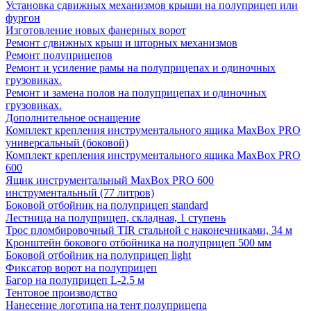
Установка сдвижных механизмов крыши на полуприцеп или
фургон
Изготовление новых фанерных ворот
Ремонт сдвижных крыш и шторных механизмов
Ремонт полуприцепов
Ремонт и усиление рамы на полуприцепах и одиночных
грузовиках.
Ремонт и замена полов на полуприцепах и одиночных
грузовиках.
Дополнительное оснащение
Комплект крепления инструментального ящика MaxBox PRO
универсальный (боковой)
Комплект крепления инструментального ящика MaxBox PRO
600
Ящик инструментальный MaxBox PRO 600
инструментальный (77 литров)
Боковой отбойник на полуприцеп standard
Лестница на полуприцеп, складная, 1 ступень
Трос пломбировочный TIR стальной с наконечниками, 34 м
Кронштейн бокового отбойника на полуприцеп 500 мм
Боковой отбойник на полуприцеп light
Фиксатор ворот на полуприцеп
Багор на полуприцеп L-2.5 м
Тентовое производство
Нанесение логотипа на тент полуприцепа