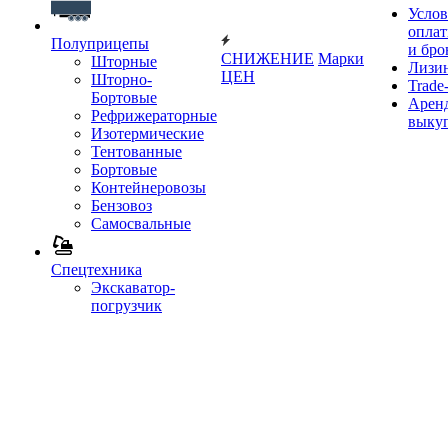
Услов
опла
Полуприцепы
и бро
СНИЖЕНИЕ
Марки
Шторные
Лизи
ЦЕН
Шторно-
Trade-
Бортовые
Аренд
Рефрижераторные
выку
Изотермические
Тентованные
Бортовые
Контейнеровозы
Бензовоз
Самосвальные
Спецтехника
Экскаватор-
погрузчик