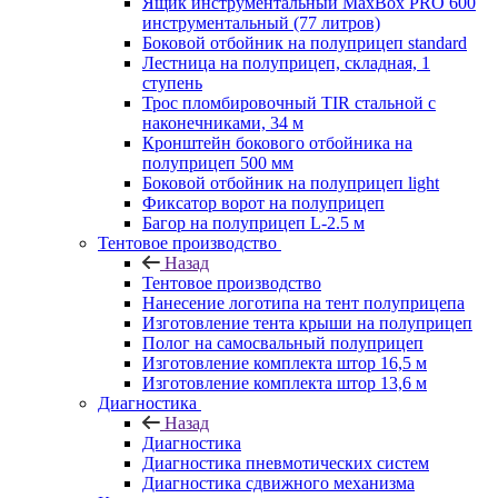
Ящик инструментальный MaxBox PRO 600
инструментальный (77 литров)
Боковой отбойник на полуприцеп standard
Лестница на полуприцеп, складная, 1
ступень
Трос пломбировочный TIR стальной с
наконечниками, 34 м
Кронштейн бокового отбойника на
полуприцеп 500 мм
Боковой отбойник на полуприцеп light
Фиксатор ворот на полуприцеп
Багор на полуприцеп L-2.5 м
Тентовое производство
Назад
Тентовое производство
Нанесение логотипа на тент полуприцепа
Изготовление тента крыши на полуприцеп
Полог на самосвальный полуприцеп
Изготовление комплекта штор 16,5 м
Изготовление комплекта штор 13,6 м
Диагностика
Назад
Диагностика
Диагностика пневмотических систем
Диагностика сдвижного механизма