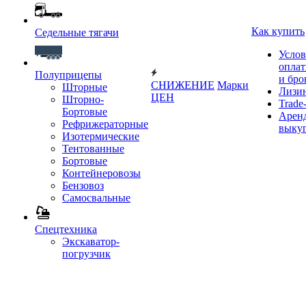
Как купить
Седельные тягачи
Услов
опла
Полуприцепы
и бро
СНИЖЕНИЕ
Марки
Шторные
Лизи
ЦЕН
Шторно-
Trade-
Бортовые
Аренд
Рефрижераторные
выку
Изотермические
Тентованные
Бортовые
Контейнеровозы
Бензовоз
Самосвальные
Спецтехника
Экскаватор-
погрузчик