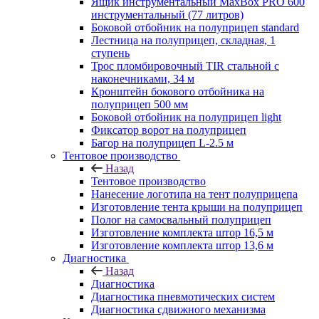
Ящик инструментальный MaxBox PRO 600
инструментальный (77 литров)
Боковой отбойник на полуприцеп standard
Лестница на полуприцеп, складная, 1
ступень
Трос пломбировочный TIR стальной с
наконечниками, 34 м
Кронштейн бокового отбойника на
полуприцеп 500 мм
Боковой отбойник на полуприцеп light
Фиксатор ворот на полуприцеп
Багор на полуприцеп L-2.5 м
Тентовое производство
Назад
Тентовое производство
Нанесение логотипа на тент полуприцепа
Изготовление тента крыши на полуприцеп
Полог на самосвальный полуприцеп
Изготовление комплекта штор 16,5 м
Изготовление комплекта штор 13,6 м
Диагностика
Назад
Диагностика
Диагностика пневмотических систем
Диагностика сдвижного механизма