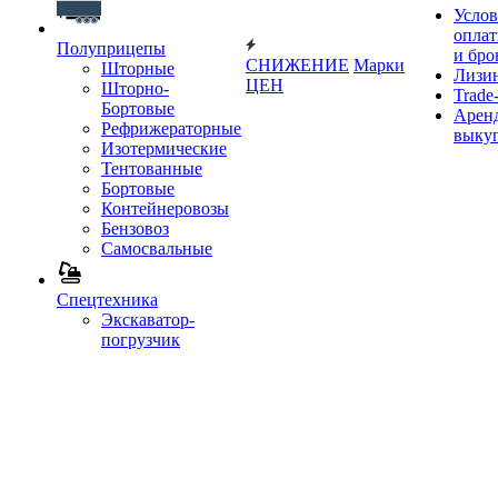
Услов
опла
Полуприцепы
и бро
СНИЖЕНИЕ
Марки
Шторные
Лизи
ЦЕН
Шторно-
Trade-
Бортовые
Аренд
Рефрижераторные
выку
Изотермические
Тентованные
Бортовые
Контейнеровозы
Бензовоз
Самосвальные
Спецтехника
Экскаватор-
погрузчик