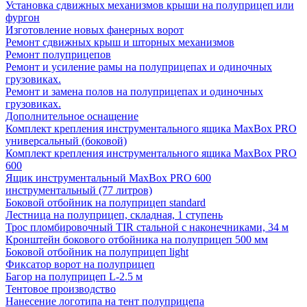
Установка сдвижных механизмов крыши на полуприцеп или
фургон
Изготовление новых фанерных ворот
Ремонт сдвижных крыш и шторных механизмов
Ремонт полуприцепов
Ремонт и усиление рамы на полуприцепах и одиночных
грузовиках.
Ремонт и замена полов на полуприцепах и одиночных
грузовиках.
Дополнительное оснащение
Комплект крепления инструментального ящика MaxBox PRO
универсальный (боковой)
Комплект крепления инструментального ящика MaxBox PRO
600
Ящик инструментальный MaxBox PRO 600
инструментальный (77 литров)
Боковой отбойник на полуприцеп standard
Лестница на полуприцеп, складная, 1 ступень
Трос пломбировочный TIR стальной с наконечниками, 34 м
Кронштейн бокового отбойника на полуприцеп 500 мм
Боковой отбойник на полуприцеп light
Фиксатор ворот на полуприцеп
Багор на полуприцеп L-2.5 м
Тентовое производство
Нанесение логотипа на тент полуприцепа