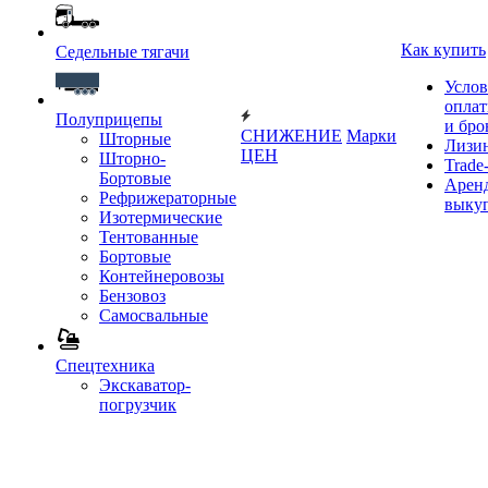
Как купить
Седельные тягачи
Услов
опла
Полуприцепы
и бро
СНИЖЕНИЕ
Марки
Шторные
Лизи
ЦЕН
Шторно-
Trade-
Бортовые
Аренд
Рефрижераторные
выку
Изотермические
Тентованные
Бортовые
Контейнеровозы
Бензовоз
Самосвальные
Спецтехника
Экскаватор-
погрузчик