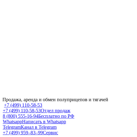
Продажа, аренда и обмен полуприцепов и тягачей
+7 (499) 110-58-53
+7 (499) 110-58-53
Отдел продаж
8 (800) 555-16-94
Бесплатно по РФ
Whatsapp
Написать в Whatsapp
Telegram
Канал в Telegram
+7 (499) 959‒83‒99
Сервис