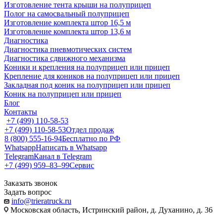
Изготовление тента крыши на полуприцеп
Полог на самосвальный полуприцеп
Изготовление комплекта штор 16,5 м
Изготовление комплекта штор 13,6 м
Диагностика
Диагностика пневмотических систем
Диагностика сдвижного механизма
Коники и крепления на полуприцеп или прицеп
Крепление для коников на полуприцеп или прицеп
Закладная под коник на полуприцеп или прицеп
Коник на полуприцеп или прицеп
Блог
Контакты
+7 (499) 110-58-53
+7 (499) 110-58-53
Отдел продаж
8 (800) 555-16-94
Бесплатно по РФ
Whatsapp
Написать в Whatsapp
Telegram
Канал в Telegram
+7 (499) 959‒83‒99
Сервис
Заказать звонок
Задать вопрос
info@trieratruck.ru
Московская область, Истринский район, д. Духанино, д. 36