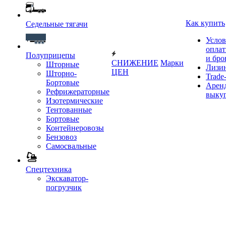
Как купить
Седельные тягачи
Услов
опла
Полуприцепы
и бро
СНИЖЕНИЕ
Марки
Шторные
Лизи
ЦЕН
Шторно-
Trade-
Бортовые
Аренд
Рефрижераторные
выку
Изотермические
Тентованные
Бортовые
Контейнеровозы
Бензовоз
Самосвальные
Спецтехника
Экскаватор-
погрузчик