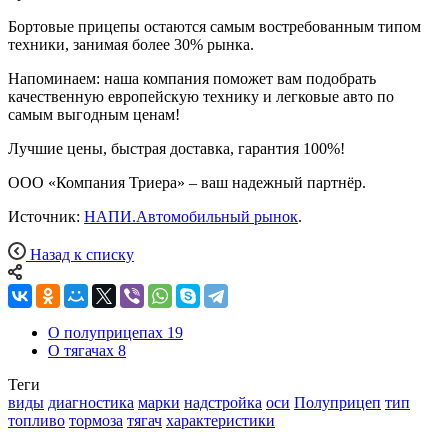
Бортовые прицепы остаются самым востребованным типом
техники, занимая более 30% рынка.
Напоминаем: наша компания поможет вам подобрать
качественную европейскую технику и легковые авто по
самым выгодным ценам!
Лучшие цены, быстрая доставка, гарантия 100%!
ООО «Компания Триера» – ваш надежный партнёр.
Источник:
НАПИ.Автомобильный рынок
.
Назад к списку
О полуприцепах
19
О тягачах
8
Теги
виды
диагностика
марки
надстройка
оси
Полуприцеп
тип
топливо
тормоза
тягач
характеристики