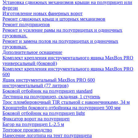
Установка сдвижных механизмов крыши на полуприцеп или
фургон
Изготовление новых фанерных ворот
Ремонт сдвижных крыш и шторных механизмов
Ремонт полуприцепов
Ремонт и усиление рамы на полуприцепах и одиночных
грузовиках.
Ремонт и замена полов на полуприцепах и одиночных
грузовиках.
Дополнительное оснащение
Комплект крепления инструментального ящика MaxBox PRO
универсальный (боковой)
Комплект крепления инструментального ящика MaxBox PRO
600
Ящик инструментальный MaxBox PRO 600
инструментальный (77 литров)
Боковой отбойник на полуприцеп standard
Лестница на полуприцеп, складная, 1 ступень
Трос пломбировочный TIR стальной с наконечниками, 34 м
Кронштейн бокового отбойника на полуприцеп 500 мм
Боковой отбойник на полуприцеп light
Фиксатор ворот на полуприцеп
Багор на полуприцеп L-2.5 м
Тентовое производство
Нанесение логотипа на тент полуприцепа