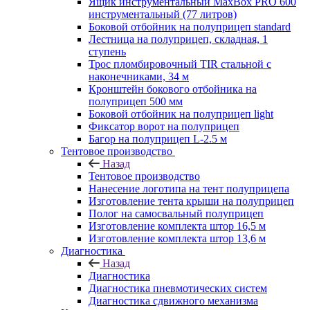
Ящик инструментальный MaxBox PRO 600
инструментальный (77 литров)
Боковой отбойник на полуприцеп standard
Лестница на полуприцеп, складная, 1
ступень
Трос пломбировочный TIR стальной с
наконечниками, 34 м
Кронштейн бокового отбойника на
полуприцеп 500 мм
Боковой отбойник на полуприцеп light
Фиксатор ворот на полуприцеп
Багор на полуприцеп L-2.5 м
Тентовое производство
Назад
Тентовое производство
Нанесение логотипа на тент полуприцепа
Изготовление тента крыши на полуприцеп
Полог на самосвальный полуприцеп
Изготовление комплекта штор 16,5 м
Изготовление комплекта штор 13,6 м
Диагностика
Назад
Диагностика
Диагностика пневмотических систем
Диагностика сдвижного механизма