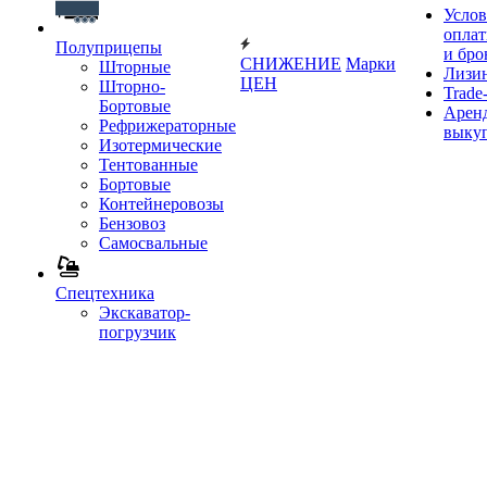
Услов
опла
Полуприцепы
и бро
СНИЖЕНИЕ
Марки
Шторные
Лизи
ЦЕН
Шторно-
Trade-
Бортовые
Аренд
Рефрижераторные
выку
Изотермические
Тентованные
Бортовые
Контейнеровозы
Бензовоз
Самосвальные
Спецтехника
Экскаватор-
погрузчик