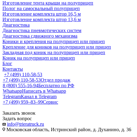
Изготовление тента крыши на полуприцеп
Полог на самосвальный полуприцеп
Изготовление комплекта штор 16,5 м
Изготовление комплекта штор 13,6 м
Диагностика
Диагностика пневмотических систем
Диагностика сдвижного механизма
Коники и крепления на полуприцеп или прицеп
Крепление для коников на полуприцеп или прицеп
Закладная под коник на полуприцеп или прицеп
Коник на полуприцеп или прицеп
Блог
Контакты
+7 (499) 110-58-53
+7 (499) 110-58-53
Отдел продаж
8 (800) 555-16-94
Бесплатно по РФ
Whatsapp
Написать в Whatsapp
Telegram
Канал в Telegram
+7 (499) 959‒83‒99
Сервис
Заказать звонок
Задать вопрос
info@trieratruck.ru
Московская область, Истринский район, д. Духанино, д. 36