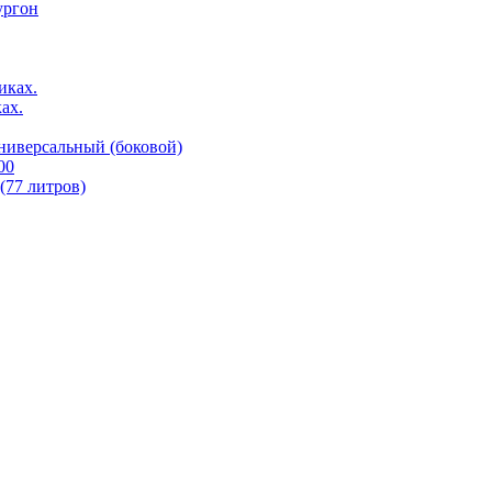
ургон
иках.
ах.
ниверсальный (боковой)
00
77 литров)