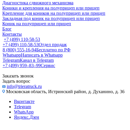
Диагностика сдвижного механизма
Коники и крепления на полуприцеп или прицеп
Крепление для коников на полуприцеп или прицеп
Закладная под коник на полуприцеп или прицеп
Коник на полуприцеп или прицеп
Блог
Контакты
+7 (499) 110-58-53
+7 (499) 110-58-53
Отдел продаж
8 (800) 555-16-94
Бесплатно по РФ
Whatsapp
Написать в Whatsapp
Telegram
Канал в Telegram
+7 (499) 959‒83‒99
Сервис
Заказать звонок
Задать вопрос
info@trieratruck.ru
Московская область, Истринский район, д. Духанино, д. 36
Вконтакте
Telegram
WhatsApp
Яндекс.Дзен