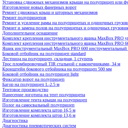
Установка сдвижных механизмов крыши на полуприцеп или ф
Изготовление новых фанерных ворот
Ремонт сдвижных крыш и шторных механизмов
Ремонт полуприцепов
Ремонт и усиление рамы на полуприцепах и одиночных грузов
Ремонт и замена полов на полуприцепах и одиночных грузовик
Дополнительное оснащение
Комплект крепления инструментального ящика MaxBox PRO у
Комплект крепления инструментального ящика MaxBox PRO 6
Ящик инструментальный MaxBox PRO 600 инструментальный (
Боковой отбойник на полуприцеп standard
Лестница на полуприцеп, складная, 1 ступень
Трос пломбировочный TIR стальной с наконечниками, 34 м
Кронштейн бокового отбойника на полуприцеп 500 мм
Боковой отбойник на полуприцеп light
Фиксатор ворот на полуприцеп
Багор на полуприцеп L-2.5 м
Тентовое производство
Нанесение логотипа на тент полуприцепа
Изготовление тента крыши на полуприцеп
Полог на самосвальный полуприцеп
Изготовление комплекта штор 16,5 м
Изготовление комплекта штор 13,6 м
Диагностика
Диагностика пневмотических систем