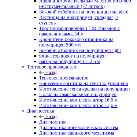
Ящик инструментальный MaxBox PRO 600
инструментальный (77 литров)
Боковой отбойник на полуприцеп standard
Лестница на полуприцеп, складная, 1
ступень
Трос пломбировочный TIR стальной с
наконечниками, 34 м
Кронштейн бокового отбойника на
полуприцеп 500 мм
Боковой отбойник на полуприцеп light
Фиксатор ворот на полуприцеп
Багор на полуприцеп L-2.5 м
Тентовое производство
Назад
Тентовое производство
Нанесение логотипа на тент полуприцепа
Изготовление тента крыши на полуприцеп
Полог на самосвальный полуприцеп
Изготовление комплекта штор 16,5 м
Изготовление комплекта штор 13,6 м
Диагностика
Назад
Диагностика
Диагностика пневмотических систем
Диагностика сдвижного механизма