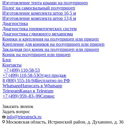
Изготовление тента крыши на полуприцеп
Полог на самосвальный полуприцеп
Изготовление комплекта штор 16,5 м
Изготовление комплекта штор 13,6 м
Диагностика
Диагностика пневмотических систем
Диагностика сдвижного механизма
Коники и крепления на полуприцеп или прицеп
Крепление для коников на полуприцеп или прицеп
Закладная под коник на полуприцеп или прицеп
Коник на полуприцеп или прицеп
Блог
Контакты
+7 (499) 110-58-53
+7 (499) 110-58-53
Отдел продаж
8 (800) 555-16-94
Бесплатно по РФ
Whatsapp
Написать в Whatsapp
Telegram
Канал в Telegram
+7 (499) 959‒83‒99
Сервис
Заказать звонок
Задать вопрос
info@trieratruck.ru
Московская область, Истринский район, д. Духанино, д. 36