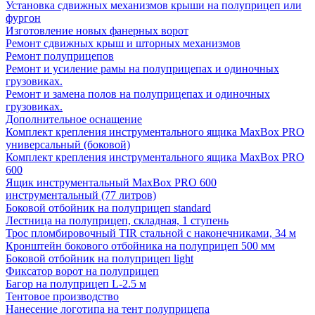
Установка сдвижных механизмов крыши на полуприцеп или
фургон
Изготовление новых фанерных ворот
Ремонт сдвижных крыш и шторных механизмов
Ремонт полуприцепов
Ремонт и усиление рамы на полуприцепах и одиночных
грузовиках.
Ремонт и замена полов на полуприцепах и одиночных
грузовиках.
Дополнительное оснащение
Комплект крепления инструментального ящика MaxBox PRO
универсальный (боковой)
Комплект крепления инструментального ящика MaxBox PRO
600
Ящик инструментальный MaxBox PRO 600
инструментальный (77 литров)
Боковой отбойник на полуприцеп standard
Лестница на полуприцеп, складная, 1 ступень
Трос пломбировочный TIR стальной с наконечниками, 34 м
Кронштейн бокового отбойника на полуприцеп 500 мм
Боковой отбойник на полуприцеп light
Фиксатор ворот на полуприцеп
Багор на полуприцеп L-2.5 м
Тентовое производство
Нанесение логотипа на тент полуприцепа