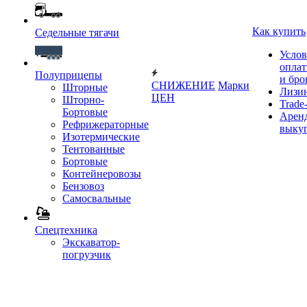
Как купить
Седельные тягачи
Услов
опла
Полуприцепы
и бро
СНИЖЕНИЕ
Марки
Шторные
Лизи
ЦЕН
Шторно-
Trade-
Бортовые
Аренд
Рефрижераторные
выку
Изотермические
Тентованные
Бортовые
Контейнеровозы
Бензовоз
Самосвальные
Спецтехника
Экскаватор-
погрузчик