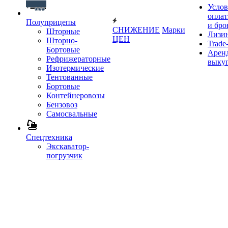
Услов
опла
Полуприцепы
и бро
СНИЖЕНИЕ
Марки
Шторные
Лизи
ЦЕН
Шторно-
Trade-
Бортовые
Аренд
Рефрижераторные
выку
Изотермические
Тентованные
Бортовые
Контейнеровозы
Бензовоз
Самосвальные
Спецтехника
Экскаватор-
погрузчик