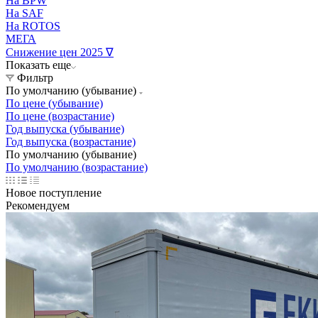
На BPW
На SAF
На ROTOS
МЕГА
Снижение цен 2025 ∇
Показать еще
Фильтр
По умолчанию (убывание)
По цене (убывание)
По цене (возрастание)
Год выпуска (убывание)
Год выпуска (возрастание)
По умолчанию (убывание)
По умолчанию (возрастание)
Новое поступление
Рекомендуем