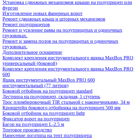
Установка сдвижных механизмов крыши на полуприцеп или
фургон
Изготовление новых фанерных ворот
Ремонт сдвижных крыш и шторных механизмов
Ремонт полуприцепов
Ремонт и усиление рамы на полуприцепах и одиночных
грузовиках.
Ремонт и замена полов на полуприцепах и одиночных
грузовиках.
Дополнительное оснащение
Комплект крепления инструментального ящика MaxBox PRO
универсальный (боковой)
Комплект крепления инструментального ящика MaxBox PRO
600
Ящик инструментальный MaxBox PRO 600
инструментальный (77 литров)
Боковой отбойник на полуприцеп standard
Лестница на полуприцеп, складная, 1 ступень
Трос пломбировочный TIR стальной с наконечниками, 34 м
Кронштейн бокового отбойника на полуприцеп 500 мм
Боковой отбойник на полуприцеп light
Фиксатор ворот на полуприцеп
Багор на полуприцеп L-2.5 м
Тентовое производство
Нанесение логотипа на тент полуприцепа