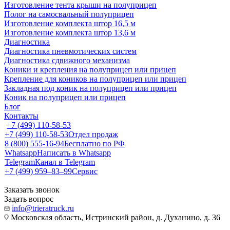
Изготовление тента крыши на полуприцеп
Полог на самосвальный полуприцеп
Изготовление комплекта штор 16,5 м
Изготовление комплекта штор 13,6 м
Диагностика
Диагностика пневмотических систем
Диагностика сдвижного механизма
Коники и крепления на полуприцеп или прицеп
Крепление для коников на полуприцеп или прицеп
Закладная под коник на полуприцеп или прицеп
Коник на полуприцеп или прицеп
Блог
Контакты
+7 (499) 110-58-53
+7 (499) 110-58-53
Отдел продаж
8 (800) 555-16-94
Бесплатно по РФ
Whatsapp
Написать в Whatsapp
Telegram
Канал в Telegram
+7 (499) 959‒83‒99
Сервис
Заказать звонок
Задать вопрос
info@trieratruck.ru
Московская область, Истринский район, д. Духанино, д. 36