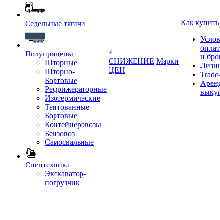
Как купить
Седельные тягачи
Услов
опла
Полуприцепы
и бро
СНИЖЕНИЕ
Марки
Шторные
Лизи
ЦЕН
Шторно-
Trade-
Бортовые
Аренд
Рефрижераторные
выку
Изотермические
Тентованные
Бортовые
Контейнеровозы
Бензовоз
Самосвальные
Спецтехника
Экскаватор-
погрузчик