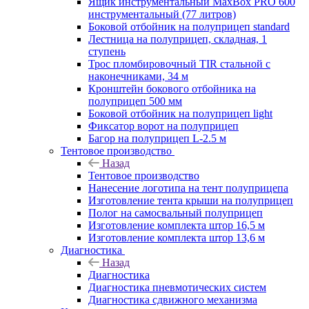
Ящик инструментальный MaxBox PRO 600
инструментальный (77 литров)
Боковой отбойник на полуприцеп standard
Лестница на полуприцеп, складная, 1
ступень
Трос пломбировочный TIR стальной с
наконечниками, 34 м
Кронштейн бокового отбойника на
полуприцеп 500 мм
Боковой отбойник на полуприцеп light
Фиксатор ворот на полуприцеп
Багор на полуприцеп L-2.5 м
Тентовое производство
Назад
Тентовое производство
Нанесение логотипа на тент полуприцепа
Изготовление тента крыши на полуприцеп
Полог на самосвальный полуприцеп
Изготовление комплекта штор 16,5 м
Изготовление комплекта штор 13,6 м
Диагностика
Назад
Диагностика
Диагностика пневмотических систем
Диагностика сдвижного механизма