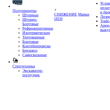
Услов
опла
Полуприцепы
и бро
СНИЖЕНИЕ
Марки
Шторные
Лизи
ЦЕН
Шторно-
Trade-
Бортовые
Аренд
Рефрижераторные
выку
Изотермические
Тентованные
Бортовые
Контейнеровозы
Бензовоз
Самосвальные
Спецтехника
Экскаватор-
погрузчик